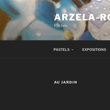
Aller
au
ARZELA-R
contenu
principal
Pastels
PASTELS
EXPOSITIONS
AU JARDIN