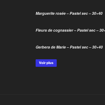
Marguerite rosée – Pastel sec – 30×40
Fleurs de cognassier – Pastel sec – 30
Gerbera de Marie – Pastel sec – 30×40
Content is collapsed. Activate the Voir pl
Voir plus