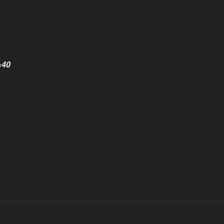
×40
us button to reveal the full content.