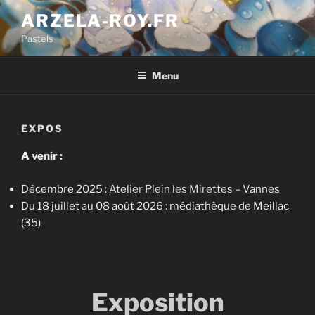
Aller
ARZELA-ROY.FR
au
Pastels
contenu
principal
Menu
EXPOS
A venir :
Décembre 2025 :
Atelier Plein les Mirette
s – Vannes
Du 18 juillet au 08 août 2026 : médiathèque de Meillac
(35)
Exposition